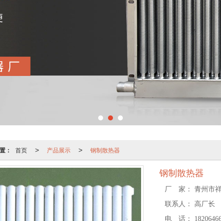
置：
首页
产品展示
钢制散热器
>
>
钢制散热器
厂 家：
青州市
联系人：
高厂长
电 话：
1820646