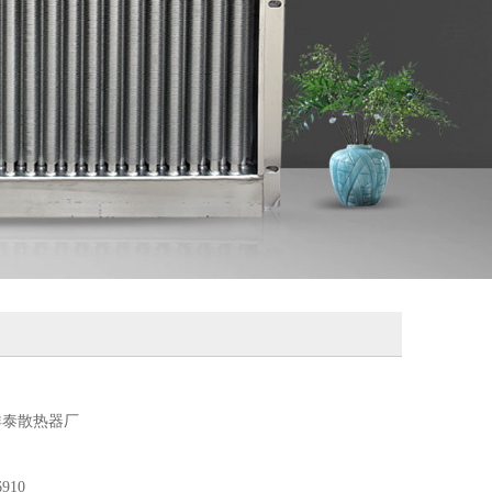
祥泰散热器厂
6910