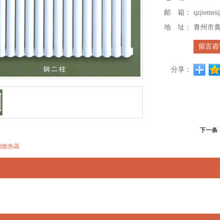
邮 箱：
qzjieme
地 址：
青州市
留言咨
分享：
下一条
制散热器