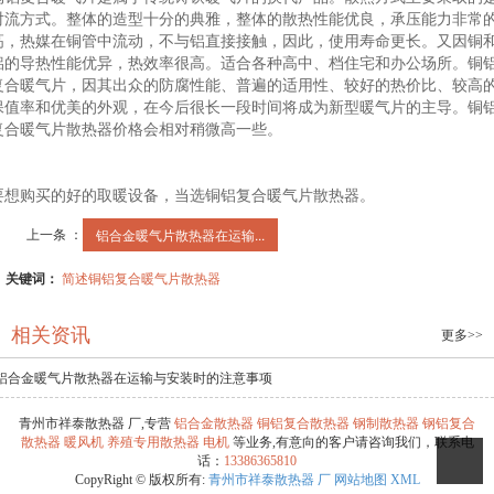
对流方式。整体的造型十分的典雅，整体的散热性能优良，承压能力非常
高，热媒在铜管中流动，不与铝直接接触，因此，使用寿命更长。又因铜
铝的导热性能优异，热效率很高。适合各种高
中、
档住宅和办公场所。铜
复合暖气片，因其出众的防腐性能、普遍的适用性、较好的热价比、较高
保值率和优美的外观，在今后很长一段时间将成为新型暖气片的主导。铜
复合暖气片散热器价格会相对稍微高一些。
要想购买的好的取暖设备，当选铜铝复合暖气片散热器。
上一条 ：
铝合金暖气片散热器在运输...
关键词：
简述铜铝复合暖气片散热器
相关资讯
更多>>
铝合金暖气片散热器在运输与安装时的注意事项
青州市祥泰散热器 厂,专营
铝合金散热器
铜铝复合散热器
钢制散热器
钢铝复合
散热器
暖风机
养殖专用散热器
电机
等业务,有意向的客户请咨询我们，联系电
话：
13386365810
CopyRight © 版权所有:
青州市祥泰散热器 厂
网站地图
XML