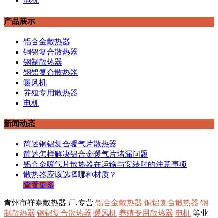
电机
产品展示
铝合金散热器
铜铝复合散热器
钢制散热器
钢铝复合散热器
暖风机
养殖专用散热器
电机
新闻动态
简述铜铝复合暖气片散热器
简述怎样解决铝合金暖气片堵漏问题
铝合金暖气片散热器在运输与安装时的注意事项
散热器应该选择哪种材质？
查看更多
青州市祥泰散热器 厂,专营
铝合金散热器
铜铝复合散热器
钢
制散热器
钢铝复合散热器
暖风机
养殖专用散热器
电机
等业